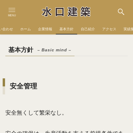
MENU
い合わせ
ホーム
企業情報
基本方針
自己紹介
アクセス
実績
基本方針
– Basic mind –
安全管理
安全無くして繁栄なし。