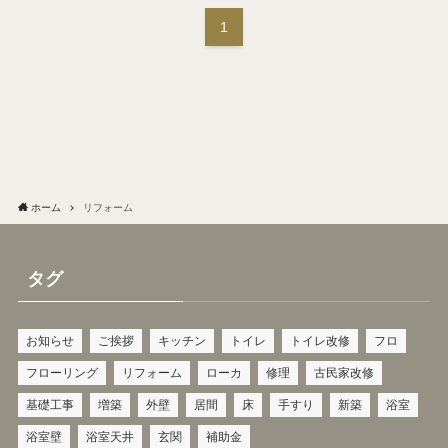
1
ホーム
リフォーム
タグ
お知らせ
ご挨拶
キッチン
トイレ
トイレ改修
フロ
フローリング
リフォーム
ローカ
修理
古民家改修
基礎工事
増築
外壁
居間
床
手すり
新築
浴室
浴室壁
浴室天井
玄関
補助金