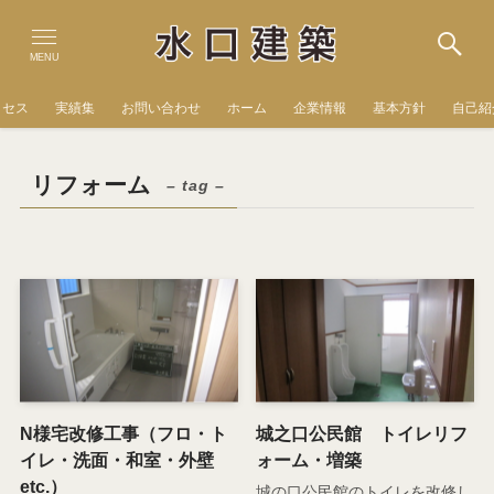
MENU
クセス
実績集
お問い合わせ
ホーム
企業情報
基本方針
自己紹
リフォーム
– tag –
N様宅改修工事（フロ・ト
城之口公民館 トイレリフ
イレ・洗面・和室・外壁
ォーム・増築
etc.）
城の口公民館のトイレを改修し