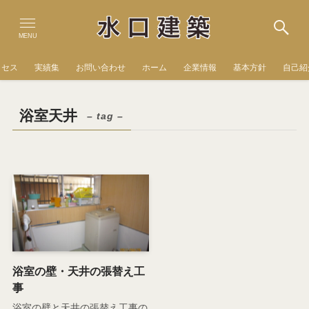
MENU
クセス
実績集
お問い合わせ
ホーム
企業情報
基本方針
自己紹
浴室天井
– tag –
浴室の壁・天井の張替え工
事
浴室の壁と天井の張替え工事の